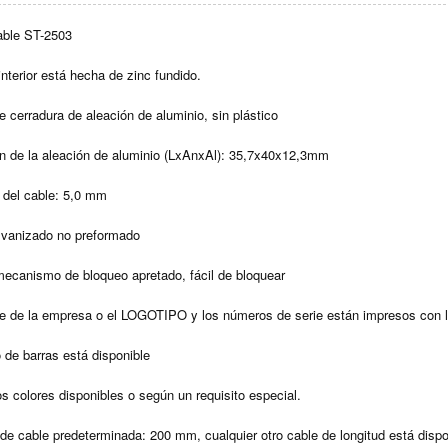
able ST-2503
interior está hecha de zinc fundido.
e cerradura de aleación de aluminio, sin plástico
n de la aleación de aluminio (LxAnxAl): 35,7x40x12,3mm
 del cable: 5,0 mm
lvanizado no preformado
 mecanismo de bloqueo apretado, fácil de bloquear
e de la empresa o el LOGOTIPO y los números de serie están impresos con 
o de barras está disponible
os colores disponibles o según un requisito especial.
 de cable predeterminada: 200 mm, cualquier otro cable de longitud está dispo