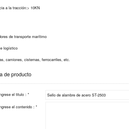
cia a la tracción:> 10KN
ores de transporte marítimo
e logístico
as, camiones, cisternas, ferrocarriles, etc.
a de producto
ngrese el titulo：*
ingrese el contenido：*