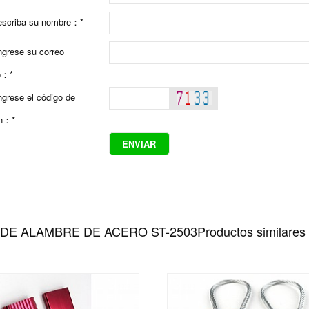
 escriba su nombre：*
ingrese su correo
co：*
ingrese el código de
ón：*
DE ALAMBRE DE ACERO ST-2503Productos similares