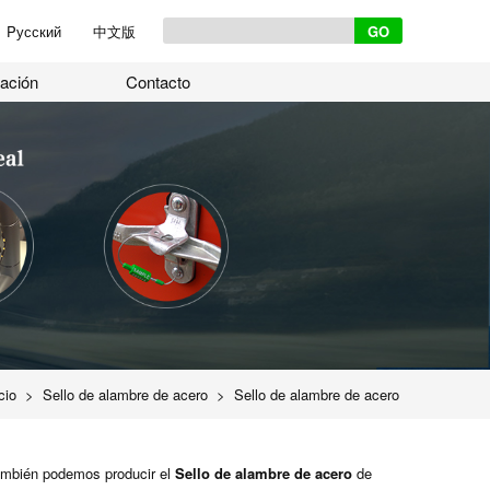
Pусский
中文版
ación
Contacto
cio
>
Sello de alambre de acero
>
Sello de alambre de acero
5.0mm
También podemos producir el
Sello de alambre de acero
de