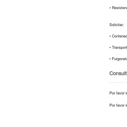
• Resisten
Solicitar:
• Contened
• Transport
• Furgonet
Consult
Por favor i
Por favor 