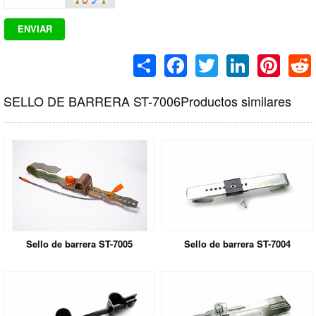
Share
Facebook
Twitter
LinkedIn
Pinteres
R
SELLO DE BARRERA ST-7006Productos similares
Sello de barrera ST-7005
Sello de barrera ST-7004