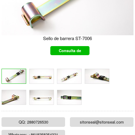
Sello de barrera ST-7006
Consulta de
producto
QQ: 2880726530
sitonseal@sitonseal.com
Whatsapp: +8618258254321